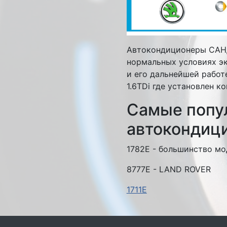
Автокондиционеры САН
нормальных условиях э
и его дальнейшей работе
1.6TDi где установлен 
Самые попу
автокондиц
1782E - большинство мо
8777E - LAND ROVER
1711E