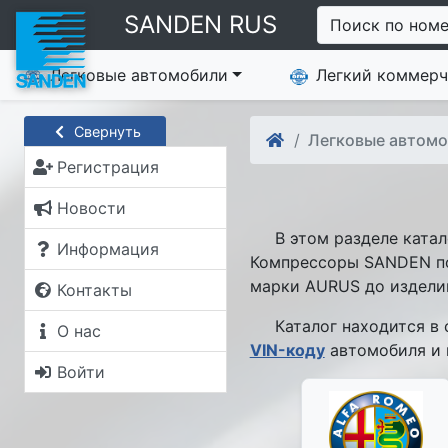
SANDEN RUS
Поиск по ном
Легковые автомобили
Легкий коммерч
Свернуть
Легковые автом
Регистрация
Новости
В этом разделе катало
Информация
Компрессоры SANDEN по
марки AURUS до издели
Контакты
Каталог находится в с
О нас
VIN-коду
автомобиля и 
Войти