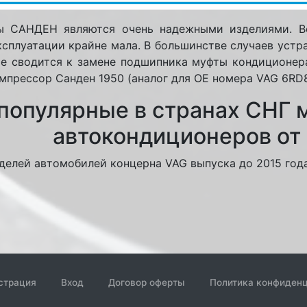
НДЕН являются очень надежными изделиями. Ве
ксплуатации крайне мала. В большинстве случаев уст
е сводится к замене подшипника муфты кондиционера. К
компрессор Санден 1950 (аналог для ОЕ номера VAG 6RD
популярные в странах СНГ 
автокондиционеров от
делей автомобилей концерна VAG выпуска до 2015 год
страция
Вход
Договор оферты
Политика конфиден