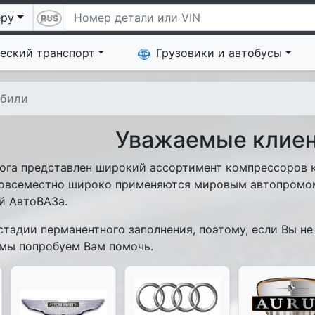
еру
еский транспорт
Грузовики и автобусы
обили
Уважаемые клиен
га представлен широкий ассортимент компрессоров к
всеместно широко применяются мировым автопромом 
й АвтоВАЗа.
тадии перманентного заполнения, поэтому, если Вы н
мы попробуем Вам помочь.