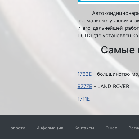
Автокондиционеры СА
нормальных условиях э
и его дальнейшей работ
1.6TDi где установлен 
Самые 
1782E
- большинство мо
8777E
- LAND ROVER
1711E
Новости
Информация
Контакты
О нас
Реги